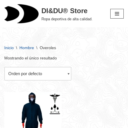
DI&DU® Store
Saltar
Ropa deportiva de alta calidad.
al
contenido
Inicio
\
Hombre
\
Overoles
Mostrando el único resultado