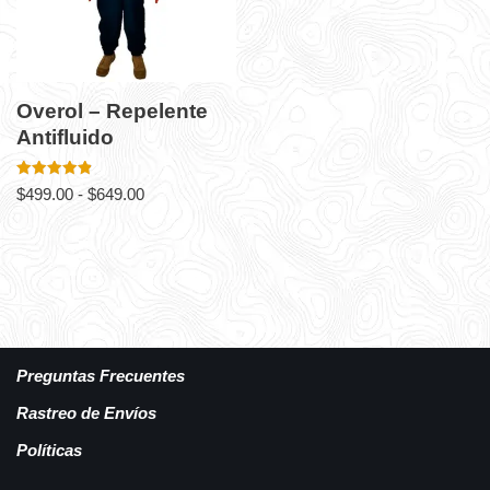
Overol – Repelente
Antifluido
Valorado
$
499.00
-
$
649.00
en
4.88
de 5
Preguntas Frecuentes
Rastreo de Envíos
Políticas