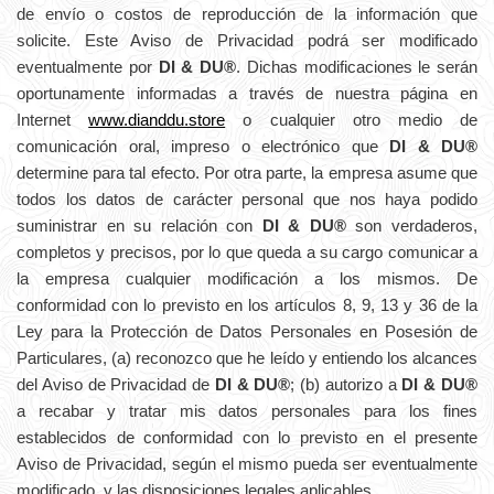
de envío o costos de reproducción de la información que
solicite. Este Aviso de Privacidad podrá ser modificado
eventualmente por
DI & DU®
. Dichas modificaciones le serán
oportunamente informadas a través de nuestra página en
Internet
www.dianddu.store
o cualquier otro medio de
comunicación oral, impreso o electrónico que
DI & DU®
determine para tal efecto. Por otra parte, la empresa asume que
todos los datos de carácter personal que nos haya podido
suministrar en su relación con
DI & DU®
son verdaderos,
completos y precisos, por lo que queda a su cargo comunicar a
la empresa cualquier modificación a los mismos. De
conformidad con lo previsto en los artículos 8, 9, 13 y 36 de la
Ley para la Protección de Datos Personales en Posesión de
Particulares, (a) reconozco que he leído y entiendo los alcances
del Aviso de Privacidad de
DI & DU®
; (b) autorizo a
DI & DU®
a recabar y tratar mis datos personales para los fines
establecidos de conformidad con lo previsto en el presente
Aviso de Privacidad, según el mismo pueda ser eventualmente
modificado, y las disposiciones legales aplicables.