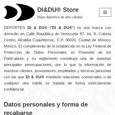
DI&DU® Store
Saltar
Ropa deportiva de alta calidad.
al
contenido
DEPORTES
DI & DU®
(“
DI & DU®
”) es una marca con
domicilio en Calle República de Venezuela 87, Int. 8, Colonia
Centro, Alcaldía Cuauhtémoc, C.P. 06020, Ciudad de México,
México. El cumplimiento de lo establecido en la Ley Federal de
Protección de Datos Personales en Posesión de los
Particulares y su reglamento constituye una de nuestras
principales preocupaciones, por lo que la información de
nuestros clientes, proveedores, empleados y terceras personas
con las que
DI & DU®
mantiene relaciones comerciales o de
cualquier otra índole es tratada de forma estrictamente
confidencial.
Datos personales y forma de
recabarse