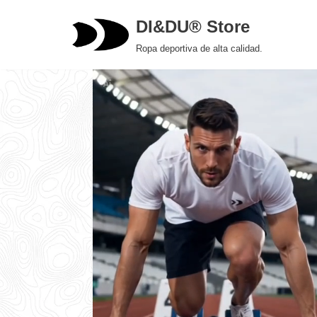
DI&DU® Store
Saltar
Ropa deportiva de alta calidad.
al
contenido