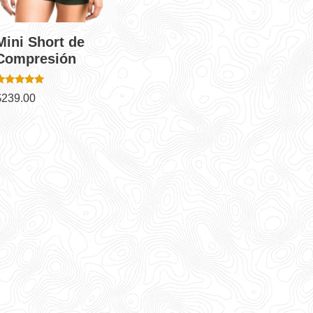
Mini Short de
Compresión
alorado en
$
239.00
.00
de 5