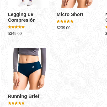
Legging de
Micro Short
Compresión
Valorado en
$
239.00
5.00
Valorado en
V
de 5
$
349.00
4.80
5
de 5
Running Brief