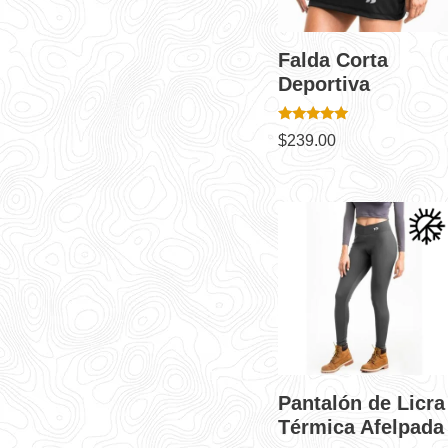
Falda Corta
Deportiva
Valorado en
$
239.00
4.90
de 5
Pantalón de Licra
Térmica Afelpada