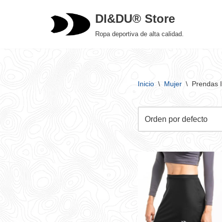
DI&DU® Store
Saltar
Ropa deportiva de alta calidad.
al
contenido
Inicio
\
Mujer
\
Prendas I