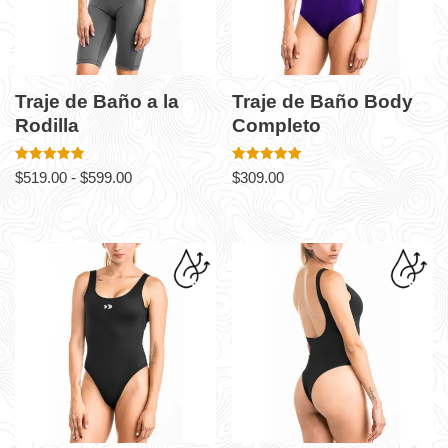
Traje de Baño a la
Traje de Baño Body
Rodilla
Completo
Valorado en
Valorado en
$
519.00
-
$
599.00
$
309.00
5.00
5.00
de 5
de 5