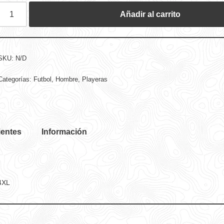
Añadir al carrito
SKU:
N/D
Categorías:
Futbol
,
Hombre
,
Playeras
ientes
Información
 4XL