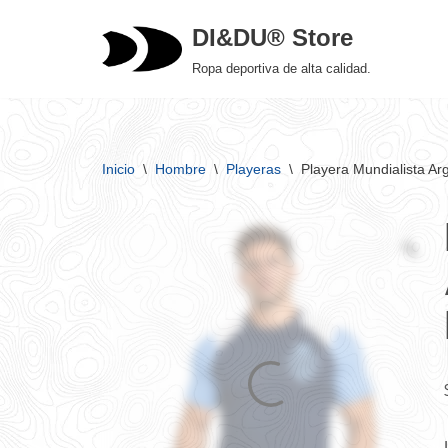
DI&DU® Store
Saltar
Ropa deportiva de alta calidad.
al
contenido
Inicio
\
Hombre
\
Playeras
\
Playera Mundialista Ar