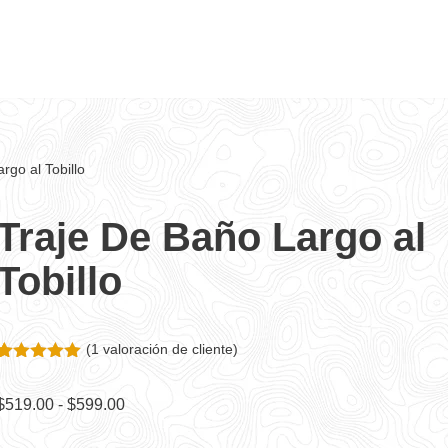
rgo al Tobillo
Traje De Baño Largo al
Tobillo
(
1
valoración de cliente)
Valorado
1
5.00
sobre
$
519.00
-
$
599.00
5 basado
en
puntuación