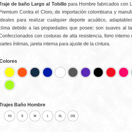
de cliente
Traje de baño Largo al Tobillo
para Hombre fabricados con Li
Premium Contra el Cloro, de importación colombiana y manufa
Ideales para realizar cualquier deporte acuático, adaptable
clima debido a las propiedades que posee; son suaves al tac
Confeccionados con costuras de alta resistencia, forro interno
partes íntimas, jareta interna para ajuste de la cintura.
Colores
Trajes Baño Hombre
XS
S
M
L
XL
2XL