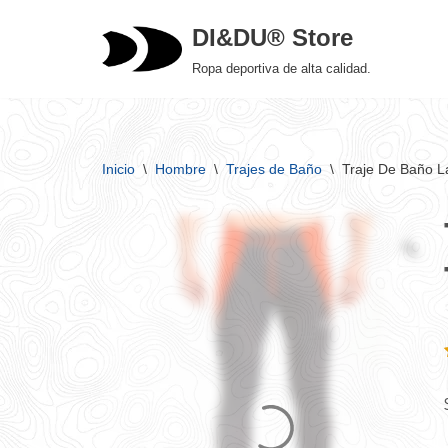
DI&DU® Store
Saltar
Ropa deportiva de alta calidad.
al
contenido
Inicio
\
Hombre
\
Trajes de Baño
\
Traje De Baño La