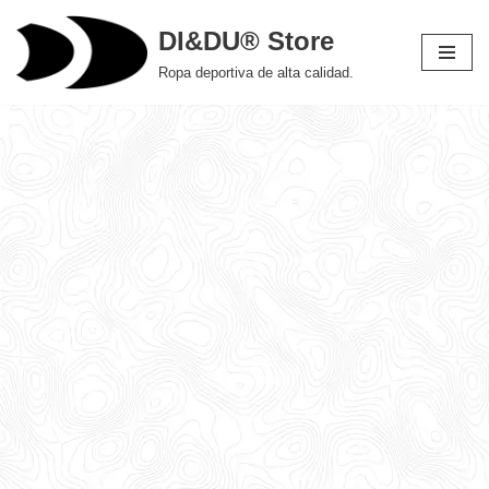
DI&DU® Store
Saltar
Ropa deportiva de alta calidad.
al
contenido